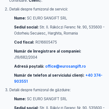
continuare:
Client
).
Detalii despre furnizorul de servicii:
Nume:
SC EURO SANGIFT SRL
Sediul social:
Str. II. Rákóczi Ferenc Nr. 90, 535600 -
Odorheiu Secuiesc, Harghita, Romania
Cod fiscal:
RO16605475
Număr de înregistrare al companiei:
J19/682/2004
Adresă poștală:
office@eurosangift.ro
Număr de telefon al serviciului clienți:
+40 374-
903551
Detalii despre furnizorul de găzduire:
Nume:
SC EURO SANGIFT SRL
Sediul social:
Str. II. Rákóczi Ferenc Nr. 90, 535600 -